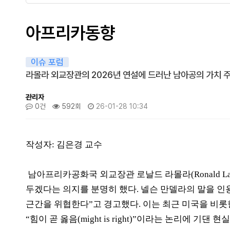
아프리카동향
이슈 포럼
라몰라 외교장관의 2026년 연설에 드러난 남아공의 가치 주도 현
관리자
0건
592회
26-01-28 10:34
작성자: 김은경 교수
남아프리카공화국 외교장관 로날드 라몰라
(Ronald L
두겠다는 의지를 분명히 했다
.
넬슨 만델라의 말을 
근간을 위협한다
”
고 경고했다
.
이는 최근 미국을 비롯
“
힘이 곧 옳음
(might is right)”
이라는 논리에 기댄 현