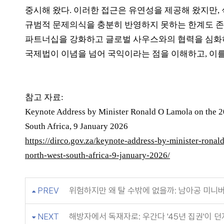
중시해 왔다
.
이러한 접근은 유연성을 제공해 왔지만
,
규범적 문제의식을 충분히 반영하지 못하는 한계도 
파트너십을 강화하고 글로벌 사우스와의 협력을 심화
국제법이 이념을 넘어 국익이라는 점을 이해하고
,
이를
참고 자료
:
Keynote Address by Minister Ronald O Lamola on the 2
South Africa, 9 January 2026
https://dirco.gov.za/keynote-address-by-minister-ron
north-west-south-africa-9-january-2026/
PREV
위험하지만 왜 탈 수밖에 없을까: 남아공 미니
NEXT
해방자에서 독재자로: 우간다 '45년 집권'이 