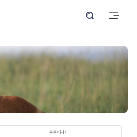
eQLlCIZdw+MNKg==
로그인
포토에세이