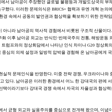
에서 남아공이 주장했던 글로벌 불평등과 개발도상국의 부채
촉구했다
.
이러한 문제의식은
BRICS+
협력과 유엔 개혁 논의
환경 속에서 공동의 발언권과 협상력을 확보하기 위한 전략
이 아니라 남아공의 역사적 경험에서 비롯된 구조적 산물이다
주화 이후 남아공 외교는 반식민
·
반제국주의 전통
,
해방운동 
된 트럼프와의 정상회담에서 나타난 인식 차이나
G20
정상회의
 중심의 의제 설정과 일방적 압박을 경험해 온 남아공에게 
 현실적 문제인식을 반영한다
.
미중 전략 경쟁
,
우크라이나와 
고 있다
.
남아공은 이러한 환경에서 어느 한 강대국의 편에
 선택이라기보다 강대국 경쟁 속에서 자국의 자율성과 협상력을
에서 균형 외교와 실용주의를 중심으로 전개해 왔으며
,
이념이