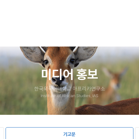
mSstVMIjrqOp-o
b0fb1370972b1204e55f6e294b02357363455:fSv83PkB
소식​
자료실​
사진
문서
동
동영상
영
녹취
기타
미디어 홍보
한국외국어대학교 아프리카연구소
Institute of African Studies, IAS
기고문