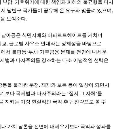
 부담
,
기후위기에 대한 책임과 피해의 불균형을 다시
에서 남반구 국가들이 공유해 온 요구와 맞물려 있으며
,
임을 보여준다
.
.
남아공은 식민지배와 아파르트헤이트를 거치며
외교
,
글로벌 사우스 연대라는 정체성을 바탕으로
에서 불평등
·
부채
·
기후금융 문제를 전면에 내세운
국제법과 다자주의를 강조하는 다소 이념적인 선택은
중동을 둘러싼 분쟁
,
제재와 보복 등이 일상이 되면서
 서기보다 국제법과 다자주의라는
‘
질서 그 자체
’
를
 지키는 가장 현실적인 국익 추구 전략으로 볼 수
나 가치 담론을 전면에 내세우기보다 국익과 성과를