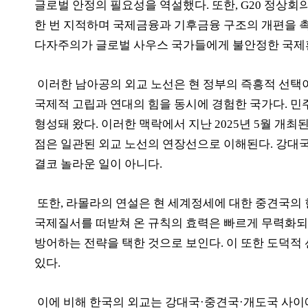
글로벌 안정의 필요성을 역설했다
.
또한
, G20
정상회의
한 번 지적하며 국제금융과 기후금융 구조의 개편을 
다자주의가 글로벌 사우스 국가들에게 불안정한 국제
이러한 남아공의 외교 노선은 현 정부의 즉흥적 선택
국제적 고립과 연대의 힘을 동시에 경험한 국가다
.
민
형성돼 왔다
.
이러한 맥락에서 지난
2025
년
5
월 개최
점은 일관된 외교 노선의 연장선으로 이해된다
.
강대국
결코 놀라운 일이 아니다
.
또한
,
라몰라의 연설은 현 세계정세에 대한 중견국의
국제질서를 떠받쳐 온 규칙의 효력은 빠르게 무력화되
방어하는 전략을 택한 것으로 보인다
.
이 또한 도덕적
있다
.
이에 비해 한국의 외교는 강대국
·
중견국
·
개도국 사이