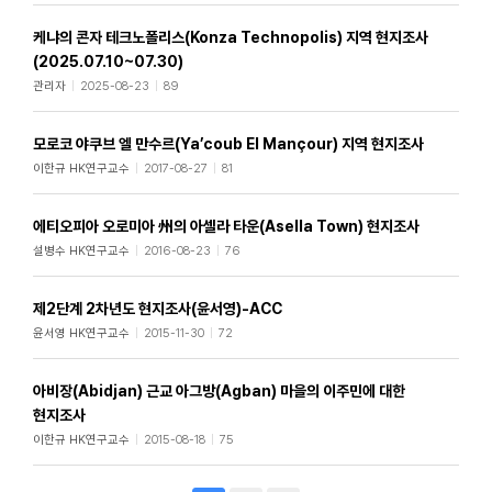
케냐의 콘자 테크노폴리스(Konza Technopolis) 지역 현지조사
(2025.07.10~07.30)
관리자
2025-08-23
89
모로코 야쿠브 엘 만수르(Ya’coub El Mançour) 지역 현지조사
이한규 HK연구교수
2017-08-27
81
에티오피아 오로미아 州의 아셀라 타운(Asella Town) 현지조사
설병수 HK연구교수
2016-08-23
76
제2단계 2차년도 현지조사(윤서영)-ACC
윤서영 HK연구교수
2015-11-30
72
아비장(Abidjan) 근교 아그방(Agban) 마을의 이주민에 대한
현지조사
이한규 HK연구교수
2015-08-18
75