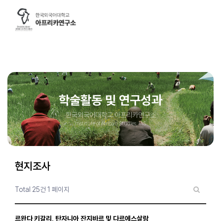
google-site-
verification=nOyR9skzgdddjILJnrgPJ5q0zrvGFmSstVMIjrqOp-o
#DaumWebMasterTool:fd9c4577394d66bb77a0fd9322cb0fb137
연구소소개
연구소 소개
연구소장 인사말
주요 사업
학술활동 및 연구성과
조직도
연구진 소개
한국외국어대학교 아프리카연구소
찾아오시는길
Institute of African Studies, IAS
브로슈어 및 UI
미디어 홍보
현지조사
영상 아카이브
기고문
Total 25건
1 페이지
포토에세이
르완다 키갈리, 탄자니아 잔지바르 및 다르에스살람